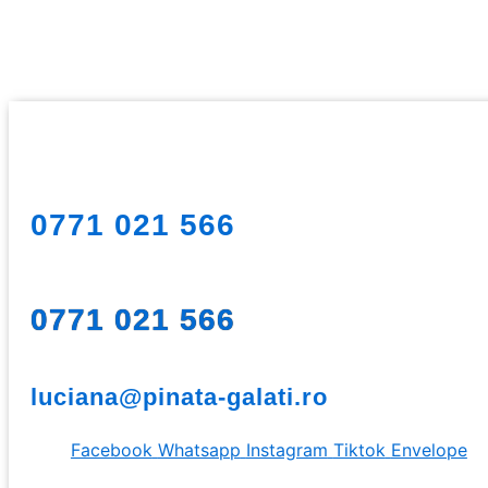
0771 021 566
0771 021 566
luciana@pinata-galati.ro
Facebook
Whatsapp
Instagram
Tiktok
Envelope