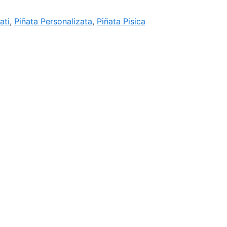
ati
,
Piñata Personalizata
,
Piñata Pisica