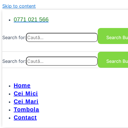
Skip to content
0771 021 566
Search for:
Search Bu
Search for:
Search Bu
Home
Cei Mici
Cei Mari
Tombola
Contact