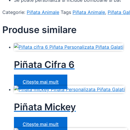
Se poate personaliza si include bomboane si bat
Categorie:
Piñata Animale
Tags
Piñata Animale
,
Piñata Gal
Produse similare
Piñata Cifra 6
Citește mai mult
Piñata Mickey
Citește mai mult