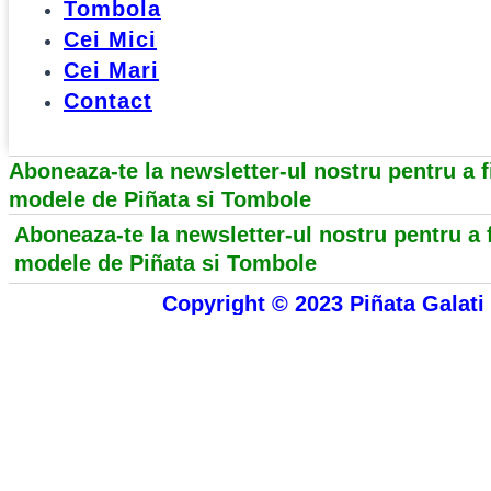
Tombola
Cei Mici
Cei Mari
Contact
Aboneaza-te la newsletter-ul nostru pentru a fi
modele de Piñata si Tombole
Aboneaza-te la newsletter-ul nostru pentru a f
modele de Piñata si Tombole
Copyright © 2023 Piñata Galati 
Powered by Freelancer13
Our website uses cookies to provide you the best experie
Cookie Policy
.
Accept