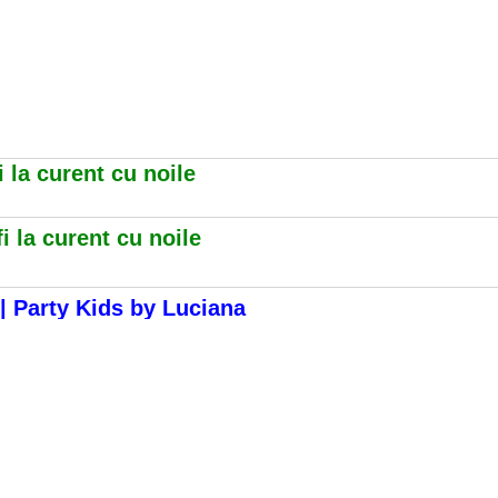
 la curent cu noile
i la curent cu noile
| Party Kids by Luciana
nce. However, by continuing to use our website, you agree 