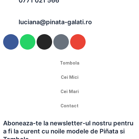
0771 021 566
luciana@pinata-galati.ro
F
W
I
T
E
a
h
n
i
n
c
a
s
k
v
e
t
t
t
e
Tombola
b
s
a
o
l
o
a
g
k
o
Cei Mici
o
p
r
p
k
p
a
e
Cei Mari
m
Contact
Aboneaza-te la newsletter-ul nostru pentru
a fi la curent cu noile modele de Piñata si